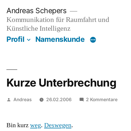
Zum
Andreas Schepers
Inhalt
Kommunikation für Raumfahrt und
springen
Künstliche Intelligenz
Profil
Namenskunde
Kurze Unterbrechung
Veröffentlicht
zu
Andreas
26.02.2006
2 Kommentare
von
Kurze
Unter
Bin kurz
weg
.
Deswegen
.