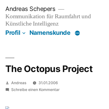
Zum
Andreas Schepers
Inhalt
Kommunikation für Raumfahrt und
springen
Künstliche Intelligenz
Profil
Namenskunde
The Octopus Project
Veröffentlicht
Andreas
31.01.2006
von
zu
Schreibe einen Kommentar
The
Octopus