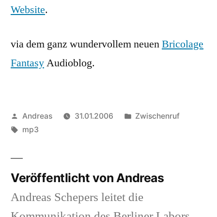
Website
.
via dem ganz wundervollem neuen
Bricolage
Fantasy
Audioblog.
Veröffentlicht
Veröffentlicht
Andreas
31.01.2006
Zwischenruf
von
Schlagwörter:
in
mp3
Veröffentlicht von Andreas
Andreas Schepers leitet die
Kommunikation des Berliner Labors