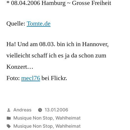
* 08.04.2006 Hamburg ~ Grosse Freiheit
Quelle:
Tomte.de
Ha! Und am 08.03. bin ich in Hannover,
vielleicht schaff ich es ja da schon zum
Konzert…
Foto:
mecl76
bei Flickr.
Veröffentlicht
Andreas
13.01.2006
von
Veröffentlicht
Musique Non Stop
,
Wahlheimat
in
Schlagwörter:
Musique Non Stop
,
Wahlheimat