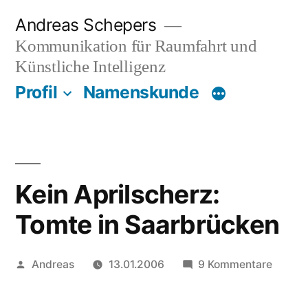
Zum
Andreas Schepers
Inhalt
Kommunikation für Raumfahrt und
springen
Künstliche Intelligenz
Profil
Namenskunde
Kein Aprilscherz:
Tomte in Saarbrücken
Veröffentlicht
zu
Andreas
13.01.2006
9 Kommentare
von
Kein
Aprilsc