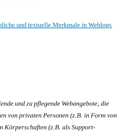
Sprachliche
und
hliche und textuelle Merkmale in Weblogs
textuelle
Merkmale
in
Weblogs
llende und zu pflegende Webangebote, die
n von privaten Personen (z.B. in Form von
 Körperschaften (z.B. als Support-