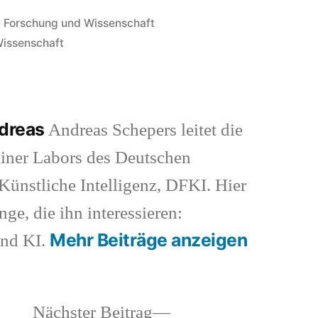
Veröffentlicht
Forschung und Wissenschaft
in
Wissenschaft
ndreas
Andreas Schepers leitet die
iner Labors des Deutschen
ünstliche Intelligenz, DFKI. Hier
nge, die ihn interessieren:
Mehr Beiträge anzeigen
und KI.
heriger
Nächster
Nächster Beitrag