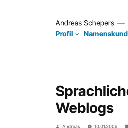
Zum
Inhalt
Andreas Schepers
springen
Profil
Namenskund
Sprachlich
Weblogs
Veröffentlicht
Andreas
10.01.2006