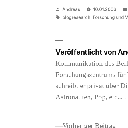
Veröffentlicht
Andreas
10.01.2006
von
Schlagwörter:
blogresearch
,
Forschung und 
Veröffentlicht von A
Kommunikation des Berl
Forschungszentrums für K
schreibt er privat über Di
Astronauten, Pop, etc... 
Vor
Vorheriger Beitrag