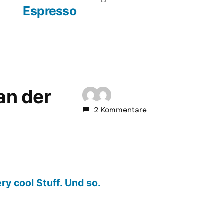
rag:
Beitrag:
Espresso
 an der
2 Kommentare
ry cool Stuff. Und so.