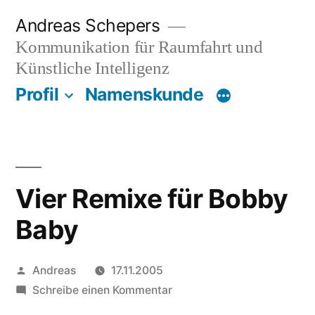
Zum
Andreas Schepers
Inhalt
Kommunikation für Raumfahrt und
springen
Künstliche Intelligenz
Profil
Namenskunde
Vier Remixe für Bobby
Baby
Veröffentlicht
Andreas
17.11.2005
von
zu
Schreibe einen Kommentar
Vier