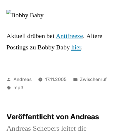
Remixe
für
Bobby
Baby
Aktuell drüben bei
Antifreeze
. Ältere
Postings zu Bobby Baby
hier
.
Veröffentlicht
Veröffentlicht
Andreas
17.11.2005
Zwischenruf
von
Schlagwörter:
in
mp3
Veröffentlicht von Andreas
Andreas Schepers leitet die