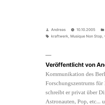
Veröffentlicht
Andreas
10.10.2005
von
Schlagwörter:
kraftwerk
,
Musique Non Stop
,
Veröffentlicht von A
Kommunikation des Berl
Forschungszentrums für K
schreibt er privat über Di
Astronauten, Pop, etc... 