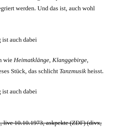
egriert werden. Und das ist, auch wohl
in wie
Heimatklänge
,
Klanggebirge
,
eses Stück, das schlicht
Tanzmusik
heisst.
 live 10.10.1973, askpekte (ZDF) (divx,