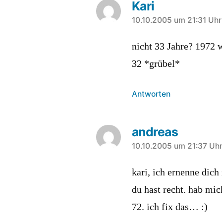
Kari
sagt:
10.10.2005 um 21:31 Uhr
nicht 33 Jahre? 1972 w
32 *grübel*
Antworten
andreas
sagt:
10.10.2005 um 21:37 Uh
kari, ich ernenne dich 
du hast recht. hab mic
72. ich fix das… :)