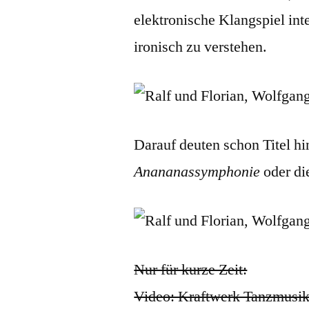
elektronische Klangspiel int
ironisch zu verstehen.
Darauf deuten schon Titel h
Anananassymphonie
oder di
Nur für kurze Zeit:
Video: Kraftwerk Tanzmusik,