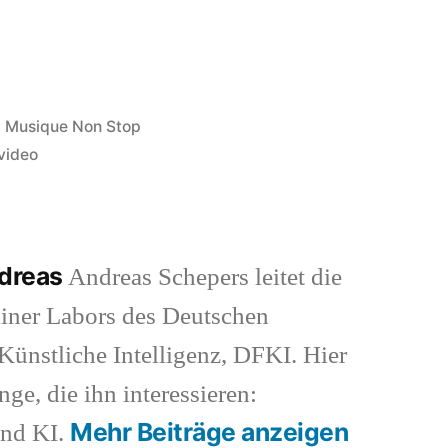
Veröffentlicht
Musique Non Stop
in
video
ndreas
Andreas Schepers leitet die
iner Labors des Deutschen
ünstliche Intelligenz, DFKI. Hier
nge, die ihn interessieren:
Mehr Beiträge anzeigen
und KI.