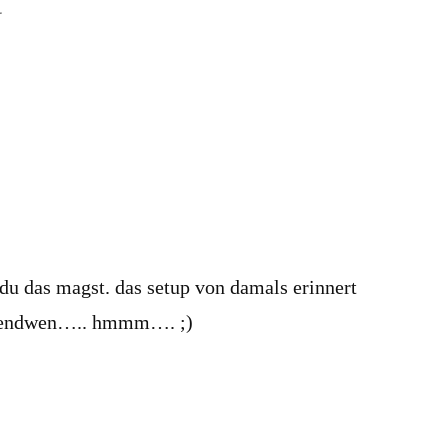
r
 du das magst. das setup von damals erinnert
rgendwen….. hmmm…. ;)