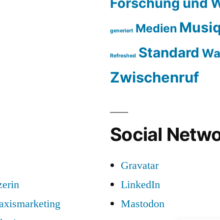
Forschung und W
Musiq
Medien
generiert
Standard
Wa
Refreshed
Zwischenruf
Social Netwo
Gravatar
zerin
LinkedIn
raxismarketing
Mastodon