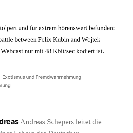
Gegenlärm
tolpert und für extrem hörenswert befunden:
attle between Felix Kubin and Wojtek
ebcast nur mit 48 Kbit/sec kodiert ist.
Veröffentlicht
Exotismus und Fremdwahrnehmung
in
hmung
ndreas
Andreas Schepers leitet die