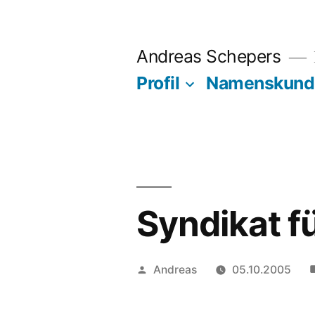
Zum
Inhalt
Andreas Schepers
springen
Profil
Namenskund
Syndikat f
Veröffentlicht
Andreas
05.10.2005
von