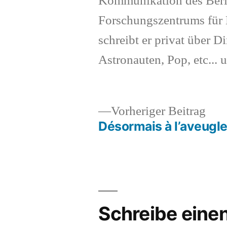
Kommunikation des Berl
Forschungszentrums für K
schreibt er privat über Di
Astronauten, Pop, etc... 
Vor
Vorheriger Beitrag
Beit
Désormais à l’aveugle
Beitragsnavigation
Schreibe ein