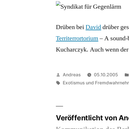
Drüben bei
David
drüber ges
Territerrortorium
– A sound-b
Kucharczyk. Auch wenn der W
Veröffentlicht
Andreas
05.10.2005
von
Schlagwörter:
Exotismus und Fremdwahrne
Veröffentlicht von A