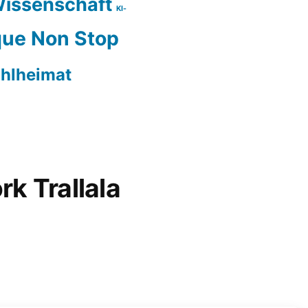
issenschaft
KI-
ue Non Stop
hlheimat
rk Trallala