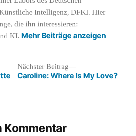
iner Labors des Deutschen
ünstliche Intelligenz, DFKI. Hier
nge, die ihn interessieren:
Mehr Beiträge anzeigen
und KI.
heriger
Nächster
Nächster Beitrag
rag:
Beitrag:
tte
Caroline: Where Is My Love?
en Kommentar