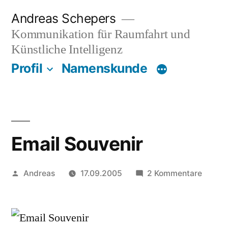
Zum
Andreas Schepers
Inhalt
Kommunikation für Raumfahrt und
springen
Künstliche Intelligenz
Profil
Namenskunde
Email Souvenir
Veröffentlicht
zu
Andreas
17.09.2005
2 Kommentare
von
Email
Souven