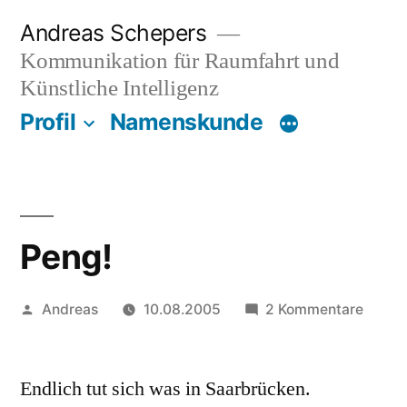
Zum
Andreas Schepers
Inhalt
Kommunikation für Raumfahrt und
springen
Künstliche Intelligenz
Profil
Namenskunde
Peng!
Veröffentlicht
zu
Andreas
10.08.2005
2 Kommentare
von
Peng!
Endlich tut sich was in Saarbrücken.