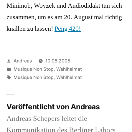
Minimob, Woyzek und Audiodidakt tun sich
zusammen, um es am 20. August mal richtig
knallen zu lassen!
Peng 420!
Veröffentlicht
Andreas
10.08.2005
von
Veröffentlicht
Musique Non Stop
,
Wahlheimat
in
Schlagwörter:
Musique Non Stop
,
Wahlheimat
Veröffentlicht von Andreas
Andreas Schepers leitet die
Kommunikation des Berliner Labors