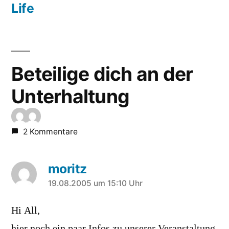
Life
Beteilige dich an der
Unterhaltung
2 Kommentare
moritz
sagt:
19.08.2005 um 15:10 Uhr
Hi All,
hier noch ein paar Infos zu unserer Veranstaltung