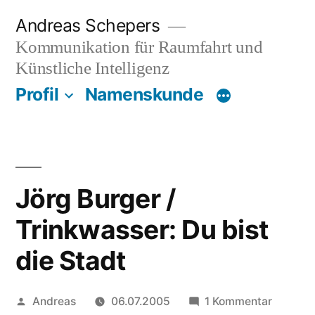
Zum
Andreas Schepers
Inhalt
Kommunikation für Raumfahrt und
springen
Künstliche Intelligenz
Profil
Namenskunde
Jörg Burger /
Trinkwasser: Du bist
die Stadt
Veröffentlicht
zu
Andreas
06.07.2005
1 Kommentar