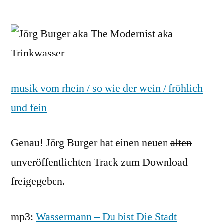
von
Jörg
Burger
/
Trinkwa
Du
bist
musik vom rhein / so wie der wein / fröhlich
die
Stadt
und fein
Genau! Jörg Burger hat einen neuen
alten
unveröffentlichten Track zum Download
freigegeben.
mp3:
Wassermann – Du bist Die Stadt