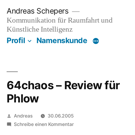
Zum
Andreas Schepers
Inhalt
Kommunikation für Raumfahrt und
springen
Künstliche Intelligenz
Profil
Namenskunde
64chaos – Review für
Phlow
Veröffentlicht
Andreas
30.06.2005
von
zu
Schreibe einen Kommentar
64chaos