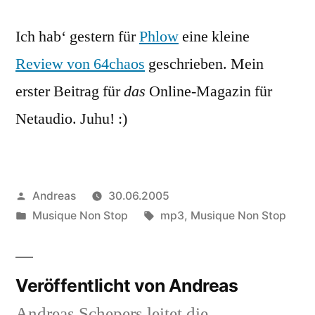
–
Ich hab‘ gestern für
Phlow
Review
eine kleine
für
Review von 64chaos
geschrieben. Mein
Phlow
erster Beitrag für
das
Online-Magazin für
Netaudio. Juhu! :)
Veröffentlicht
Andreas
30.06.2005
von
Veröffentlicht
Schlagwörter:
Musique Non Stop
mp3
,
Musique Non Stop
in
Veröffentlicht von Andreas
Andreas Schepers leitet die