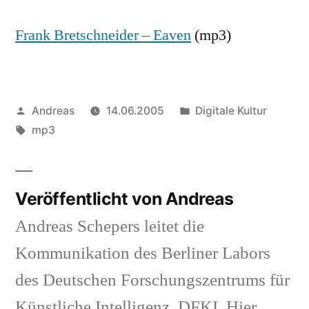
Frank Bretschneider – Eaven
(mp3)
Veröffentlicht
Veröffentlicht
Andreas
14.06.2005
Digitale Kultur
von
Schlagwörter:
in
mp3
Veröffentlicht von Andreas
Andreas Schepers leitet die
Kommunikation des Berliner Labors
des Deutschen Forschungszentrums für
Künstliche Intelligenz, DFKI. Hier