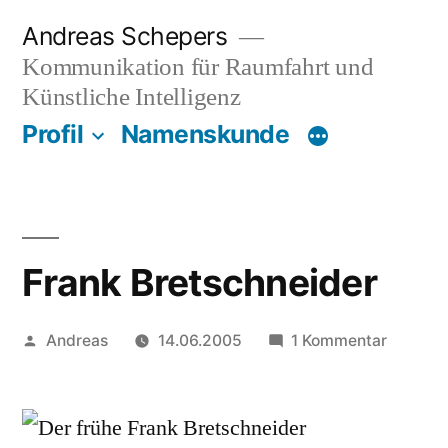
Zum
Andreas Schepers
Inhalt
Kommunikation für Raumfahrt und
springen
Künstliche Intelligenz
Profil
Namenskunde
Frank Bretschneider
Veröffentlicht
zu
Andreas
14.06.2005
1 Kommentar
von
Frank
Bretsch