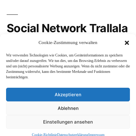
Social Network Trallala
Cookie-Zustimmung verwalten
Gravatar
Wir verwenden Technologien wie Cookies, um Geräteinformationen zu speichern
LinkedIn
und/oder darauf zuzugreifen. Wir tun dies, um das Browsing-Erlebnis zu verbessern
und um (nicht) personalisierte Werbung anzuzeigen. Wenn du nicht zustimmst oder die
Mastodon
Zustimmung widerrufst, kann dies bestimmte Merkmale und Funktionen
beeinträchtigen.
Akzeptieren
Andreas Schepers
,
Stolz präsentiert von WordPress.
Ablehnen
Datenschutzerklärung
Profil
Namenskunde
Einstellungen ansehen
Impressum und Rechtliches
Cookie-Richtlinie
Datenschutzerklärung
Impressum