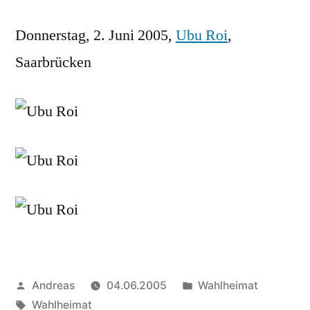
Donnerstag, 2. Juni 2005,
Ubu Roi
,
Saarbrücken
Veröffentlicht
Veröffentlicht
Andreas
04.06.2005
Wahlheimat
von
Schlagwörter:
in
Wahlheimat