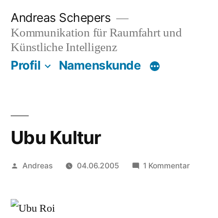
Zum
Andreas Schepers
Inhalt
Kommunikation für Raumfahrt und
springen
Künstliche Intelligenz
Profil
Namenskunde
Ubu Kultur
Veröffentlicht
zu
Andreas
04.06.2005
1 Kommentar
von
Ubu
Kultur