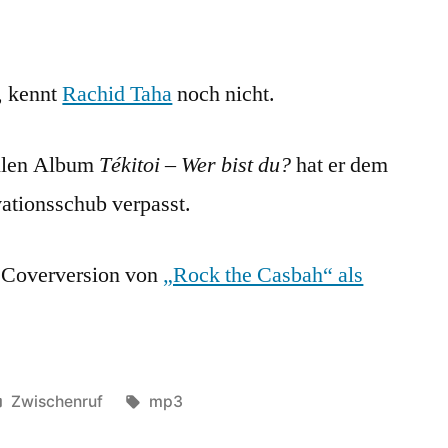
Rock
El
Casbah
, kennt
Rachid Taha
noch nicht.
ellen Album
Tékitoi
–
Wer bist du?
hat er dem
ationsschub verpasst.
 Coverversion von
„Rock the Casbah“ als
Veröffentlicht
Schlagwörter:
Zwischenruf
mp3
in