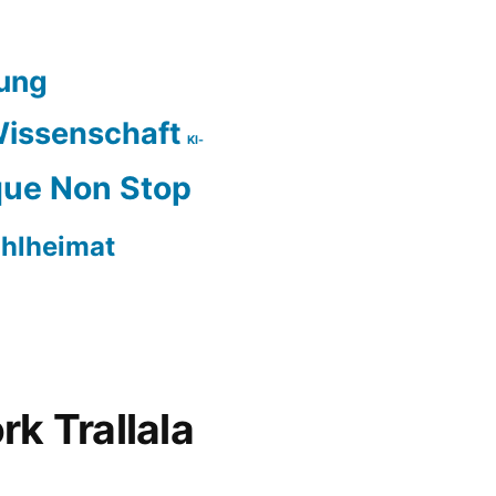
ung
issenschaft
KI-
ue Non Stop
hlheimat
rk Trallala