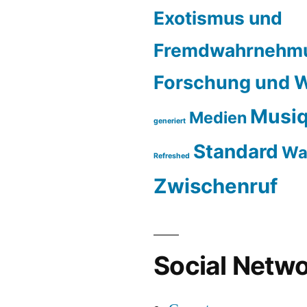
Exotismus und
Fremdwahrnehm
Forschung und W
Musiq
Medien
generiert
Standard
Wa
Refreshed
Zwischenruf
Social Netwo