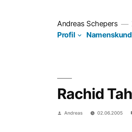
Zum
Inhalt
Andreas Schepers
springen
Profil
Namenskund
Rachid Tah
Veröffentlicht
Andreas
02.06.2005
von