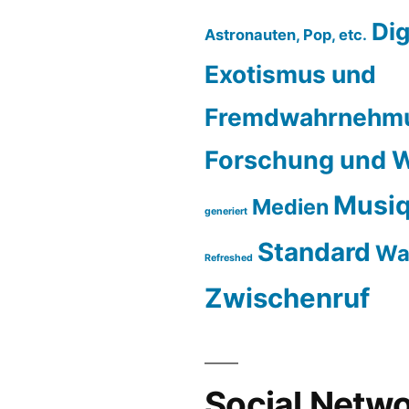
Dig
Astronauten, Pop, etc.
Exotismus und
Fremdwahrnehm
Forschung und W
Musiq
Medien
generiert
Standard
Wa
Refreshed
Zwischenruf
Social Netwo