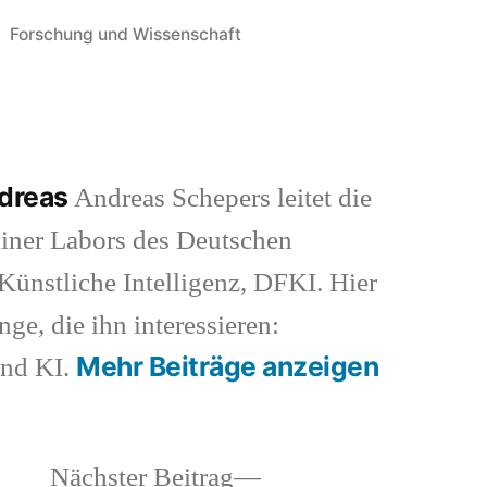
Veröffentlicht
Forschung und Wissenschaft
in
ndreas
Andreas Schepers leitet die
iner Labors des Deutschen
ünstliche Intelligenz, DFKI. Hier
nge, die ihn interessieren:
Mehr Beiträge anzeigen
und KI.
heriger
Nächster
Nächster Beitrag