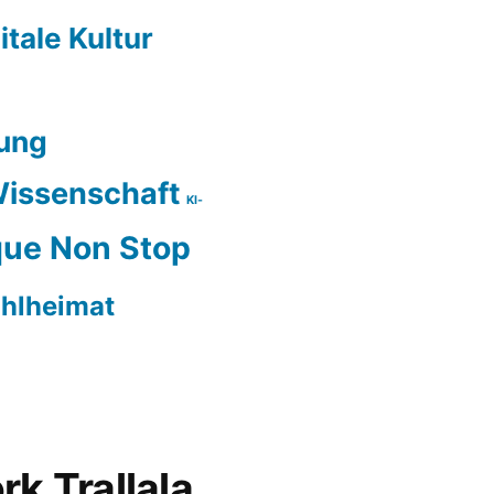
itale Kultur
ung
issenschaft
KI-
ue Non Stop
hlheimat
rk Trallala