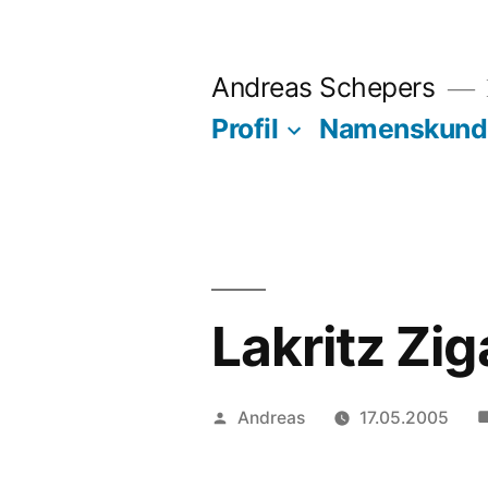
Zum
Inhalt
Andreas Schepers
springen
Profil
Namenskund
Lakritz Zig
Veröffentlicht
Andreas
17.05.2005
von