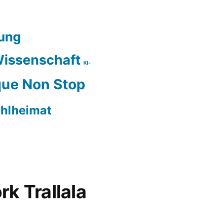
ung
issenschaft
KI-
ue Non Stop
hlheimat
rk Trallala