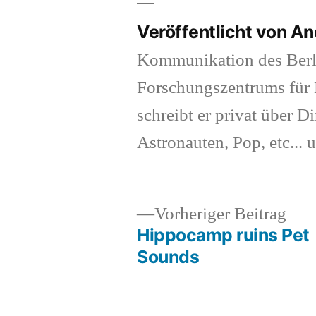
Veröffentlicht von A
Kommunikation des Berl
Forschungszentrums für K
schreibt er privat über Di
Astronauten, Pop, etc... 
Vor
Vorheriger Beitrag
Beit
Hippocamp ruins Pet
Beitragsnavigation
Sounds