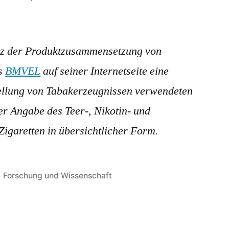
nz der Produktzusammensetzung von
as
BMVEL
auf seiner Internetseite eine
tellung von Tabakerzeugnissen verwendeten
der Angabe des Teer-, Nikotin- und
igaretten in übersichtlicher Form.
Veröffentlicht
Forschung und Wissenschaft
in