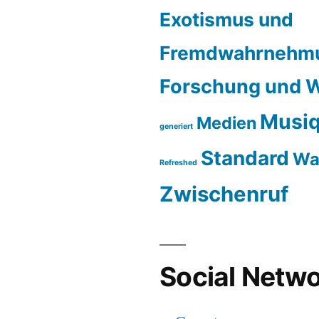
Exotismus und
Fremdwahrnehm
Forschung und W
Musiq
Medien
generiert
Standard
Wa
Refreshed
Zwischenruf
Social Netwo