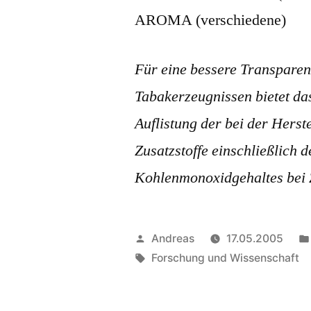
AROMA (verschiedene)
Für eine bessere Transpare
Tabakerzeugnissen bietet d
Auflistung der bei der Hers
Zusatzstoffe einschließlich 
Kohlenmonoxidgehaltes bei Z
Veröffentlicht
Andreas
17.05.2005
von
Schlagwörter:
Forschung und Wissenschaft