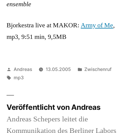
ensemble
Bjorkestra live at MAKOR:
Army of Me
,
mp3, 9:51 min, 9,5MB
Veröffentlicht
Veröffentlicht
Andreas
13.05.2005
Zwischenruf
von
Schlagwörter:
in
mp3
Veröffentlicht von Andreas
Andreas Schepers leitet die
Kommunikation des Berliner Labors