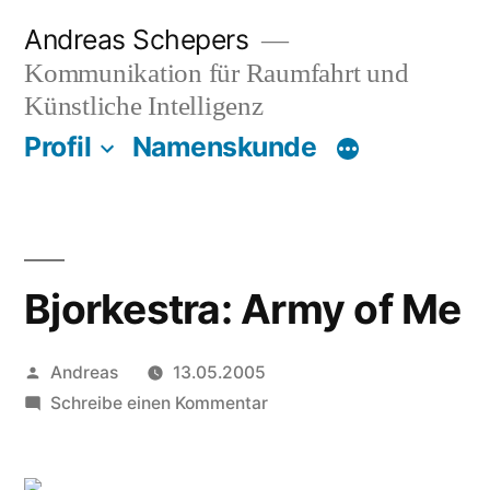
Zum
Andreas Schepers
Inhalt
Kommunikation für Raumfahrt und
springen
Künstliche Intelligenz
Profil
Namenskunde
Bjorkestra: Army of Me
Veröffentlicht
Andreas
13.05.2005
von
zu
Schreibe einen Kommentar
Bjorkestra:
Army