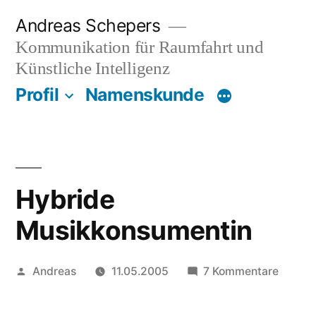
Zum
Andreas Schepers
Inhalt
Kommunikation für Raumfahrt und
springen
Künstliche Intelligenz
Profil
Namenskunde
Hybride
Musikkonsumentin
Veröffentlicht
zu
Andreas
11.05.2005
7 Kommentare
von
Hybrid
Musikk