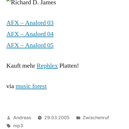
03
–
05
AFX – Analord 03
AFX – Analord 04
AFX – Analord 05
Kauft mehr
Rephlex
Platten!
via
music forest
Veröffentlicht
Veröffentlicht
Andreas
29.03.2005
Zwischenruf
von
Schlagwörter:
in
mp3