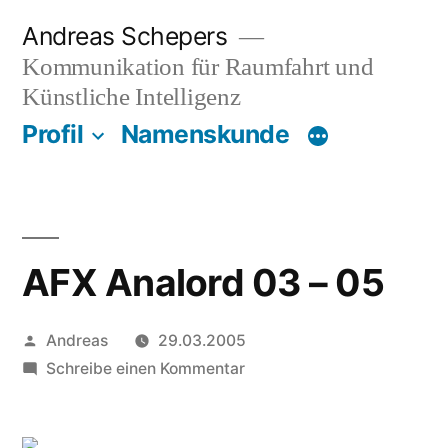
Zum
Andreas Schepers
Inhalt
Kommunikation für Raumfahrt und
springen
Künstliche Intelligenz
Profil
Namenskunde
AFX Analord 03 – 05
Veröffentlicht
Andreas
29.03.2005
von
zu
Schreibe einen Kommentar
AFX
Analord