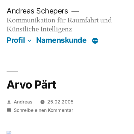
Zum
Andreas Schepers
Inhalt
Kommunikation für Raumfahrt und
springen
Künstliche Intelligenz
Profil
Namenskunde
Arvo Pärt
Veröffentlicht
Andreas
25.02.2005
von
zu
Schreibe einen Kommentar
Arvo
Pärt