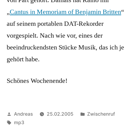
„
Cantus in Memoriam of Benjamin Britten
“
auf seinem portablen DAT-Rekorder
vorgespielt. Nach wie vor, eines der
beeindruckendsten Stücke Musik, das ich je
gehört habe.
Schönes Wochenende!
Veröffentlicht
Veröffentlicht
Andreas
25.02.2005
Zwischenruf
von
Schlagwörter:
in
mp3