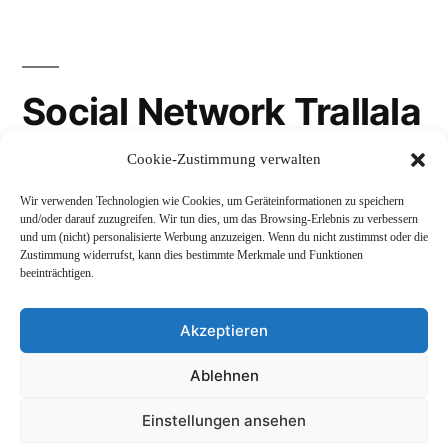
Social Network Trallala
Cookie-Zustimmung verwalten
Gravatar
Wir verwenden Technologien wie Cookies, um Geräteinformationen zu speichern
LinkedIn
und/oder darauf zuzugreifen. Wir tun dies, um das Browsing-Erlebnis zu verbessern
und um (nicht) personalisierte Werbung anzuzeigen. Wenn du nicht zustimmst oder die
Mastodon
Zustimmung widerrufst, kann dies bestimmte Merkmale und Funktionen
beeinträchtigen.
Akzeptieren
Andreas Schepers
,
Stolz präsentiert von WordPress.
Ablehnen
Datenschutzerklärung
Profil
Namenskunde
Einstellungen ansehen
Impressum und Rechtliches