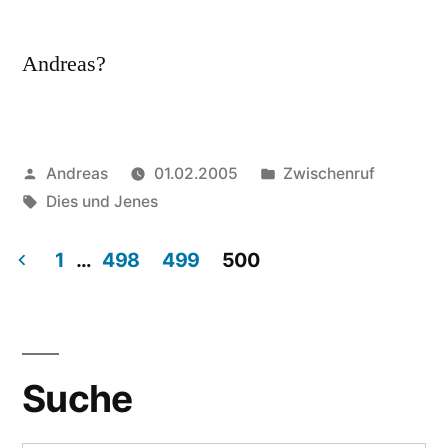
Andreas?
Veröffentlicht
Veröffentlicht
Andreas
01.02.2005
Zwischenruf
von
Schlagwörter:
in
Dies und Jenes
1
…
498
499
500
Beitragsnavigation
Suche